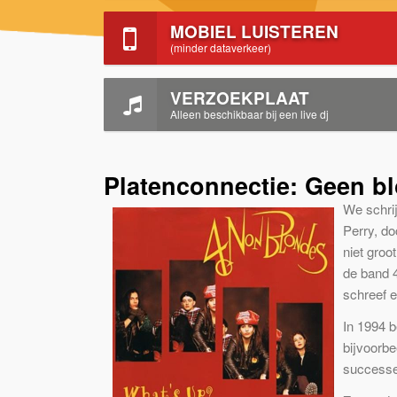
MOBIEL LUISTEREN
(minder dataverkeer)
VERZOEKPLAAT
Alleen beschikbaar bij een live dj
Platenconnectie: Geen b
We schrij
Perry, do
niet groo
de band 
schreef 
In 1994 b
bijvoorbe
successen