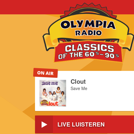
Clout
Save Me
 ook niet lang genoeg duren?
n 8 tot 10 naar
LIVE LUISTEREN
mixen, lange en live versies