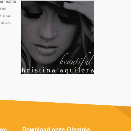
en echte
even
elissa
al als
 op
Download onze Olympia