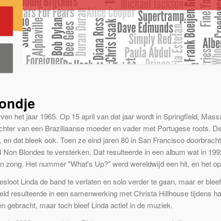
londje
ven het jaar 1965. Op 15 april van dat jaar wordt in Springfield, M
chter van een Braziliaanse moeder en vader met Portugese roots. De 
t, en dat bleek ook. Toen ze eind jaren 80 in San Francisco doorbrac
4 Non Blondes te versterken. Dat resulteerde in een album wat in 
en zong. Het nummer "What's Up?" werd wereldwijd een hit, en het o
esloot Linda de band te verlaten en solo verder te gaan, maar er ble
eld resulteerde in een samenwerking met Christa Hillhouse tijdens ha
 gebracht, maar toch bleef Linda actief in de muziek.