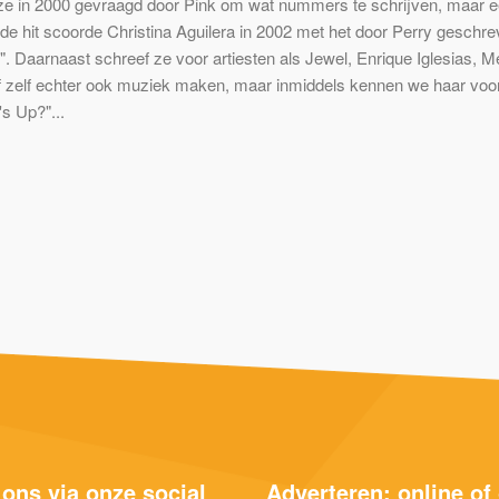
ze in 2000 gevraagd door Pink om wat nummers te schrijven, maar e
de hit scoorde Christina Aguilera in 2002 met het door Perry geschr
l". Daarnaast schreef ze voor artiesten als Jewel, Enrique Iglesias, M
ef zelf echter ook muziek maken, maar inmiddels kennen we haar voor
's Up?"...
 ons via onze social
Adverteren; online of