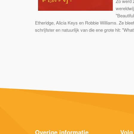
Zo werd 
wereldwij
"Beautifu
Etheridge, Alicia Keys en Robbie Williams. Ze ble
schrijfster en natuurlijk van die ene grote hit: "What
Overige informatie
Volg