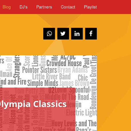
Blog
DJ's
Partners
Contact
Playlist
Olympia Classics
Kunne
Luister dan 
de 12 Inch Mo