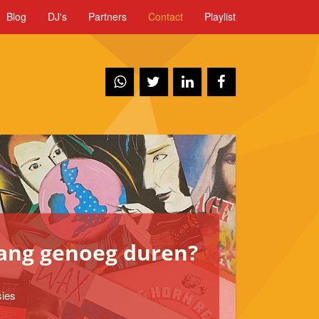
Blog
DJ's
Partners
Contact
Playlist
lang genoeg duren?
Je ho
De lekkerste 
sies
24 uur per d