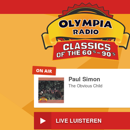
Paul Simon
The Obvious Child
llemaal op Olympia Classics
n 60 t/m 90
LIVE LUISTEREN
eek